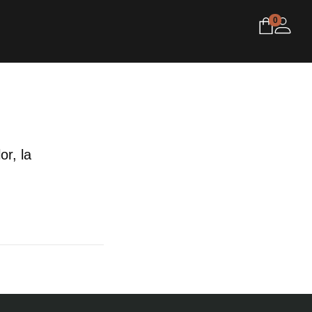
0
r, la