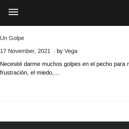
Un Golpe
.
P
17 November, 2021
2
by
Vega
o
1
Necesité darme muchos golpes en el pecho para re
s
D
frustración, el miedo,…
t
e
e
c
d
e
o
m
n
b
e
r